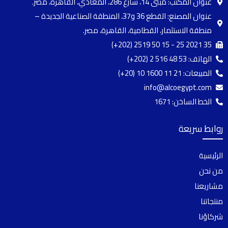
عنوان المكتب: مبنى 14، شارع 286، المعادي، القاهرة، مصر.
عنوان المصنع: القطع 36 و37، المنطقة الصناعية الجديدة –
منطقة الاستثمار، القطامية، القاهرة، مصر.
(+202) 2519 50 15 - 25 2021 35
الهاتف:
(+202) 2 516 48 53
المبيعات:
(+20) 10 1600 11 21
info@alcoegypt.com
الخط الساخن: 1671
روابط سريعة
الرئيسية
من نحن
مشاريعنا
منتجاتنا
شركاؤنا