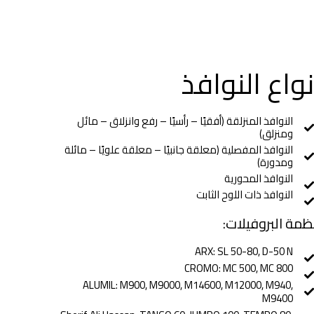
واع النوافذ
النوافذ المنزلقة (أفقيًا – رأسيًا – رفع وانزلاق – مائل
ومنزلق)
النوافذ المفصلية (معلقة جانبيًا – معلقة علويًا – مائلة
ومدورة)
النوافذ المحورية
النوافذ ذات اللوح الثابت
مة البروفيلات:
ARX: SL 50-80, D-50 N
CROMO: MC 500, MC 800
ALUMIL: M900, M9000, M14600, M12000, M940,
M9400