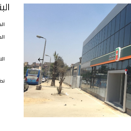
البن
الم
ال
ال
نط