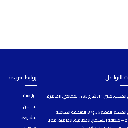
 التواصل
روابط سريعة
الرئيسية
عنوان المكتب: مبنى 14، شارع 286، المعادي، القاهرة،
من نحن
عنوان المصنع: القطع 36 و37، المنطقة الصناعية
مشاريعنا
ة – منطقة الاستثمار، القطامية، القاهرة، مصر.