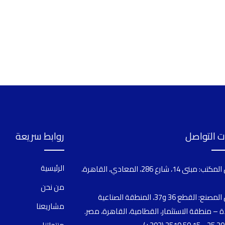
 التواصل
روابط سريعة
الرئيسية
عنوان المكتب: مبنى 14، شارع 286، المعادي، القاهرة،
من نحن
عنوان المصنع: القطع 36 و37، المنطقة الصناعية
مشاريعنا
ة – منطقة الاستثمار، القطامية، القاهرة، مصر.