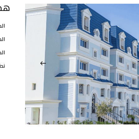
هضب
الم
ال
الم
نط