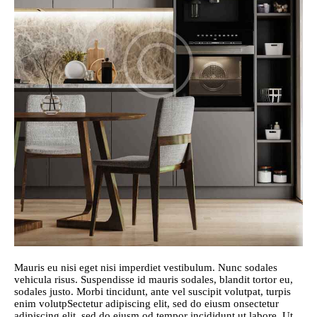
Mauris eu nisi eget nisi imperdiet vestibulum. Nunc sodales
vehicula risus. Suspendisse id mauris sodales, blandit tortor eu,
sodales justo. Morbi tincidunt, ante vel suscipit volutpat, turpis
enim volutpSectetur adipiscing elit, sed do eiusm onsectetur
adipiscing elit, sed do eiusm od tempor incididunt ut labore. Ut