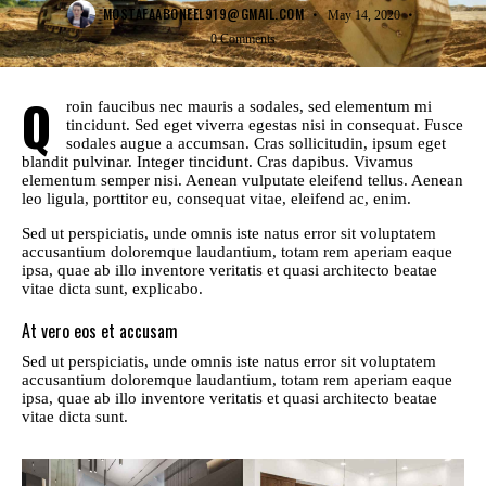
MOSTAFAABONEEL919@GMAIL.COM
May 14, 2020
0
Comments
Q
roin faucibus nec mauris a sodales, sed elementum mi
tincidunt. Sed eget viverra egestas nisi in consequat. Fusce
sodales augue a accumsan. Cras sollicitudin, ipsum eget
blandit pulvinar. Integer tincidunt. Cras dapibus. Vivamus
elementum semper nisi. Aenean vulputate eleifend tellus. Aenean
leo ligula, porttitor eu, consequat vitae, eleifend ac, enim.
Sed ut perspiciatis, unde omnis iste natus error sit voluptatem
accusantium doloremque laudantium, totam rem aperiam eaque
ipsa, quae ab illo inventore veritatis et quasi architecto beatae
vitae dicta sunt, explicabo.
At vero eos et accusam
Sed ut perspiciatis, unde omnis iste natus error sit voluptatem
accusantium doloremque laudantium, totam rem aperiam eaque
ipsa, quae ab illo inventore veritatis et quasi architecto beatae
vitae dicta sunt.