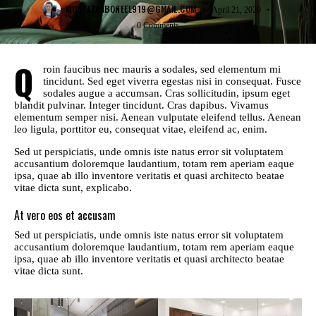
MOSTAFAABONEEL919@GMAIL.COM
April 21, 2020
0
Comments
Q
roin faucibus nec mauris a sodales, sed elementum mi
tincidunt. Sed eget viverra egestas nisi in consequat. Fusce
sodales augue a accumsan. Cras sollicitudin, ipsum eget
blandit pulvinar. Integer tincidunt. Cras dapibus. Vivamus
elementum semper nisi. Aenean vulputate eleifend tellus. Aenean
leo ligula, porttitor eu, consequat vitae, eleifend ac, enim.
Sed ut perspiciatis, unde omnis iste natus error sit voluptatem
accusantium doloremque laudantium, totam rem aperiam eaque
ipsa, quae ab illo inventore veritatis et quasi architecto beatae
vitae dicta sunt, explicabo.
At vero eos et accusam
Sed ut perspiciatis, unde omnis iste natus error sit voluptatem
accusantium doloremque laudantium, totam rem aperiam eaque
ipsa, quae ab illo inventore veritatis et quasi architecto beatae
vitae dicta sunt.