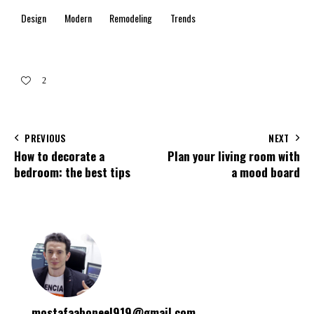
Design
Modern
Remodeling
Trends
2
PREVIOUS
NEXT
How to decorate a
Plan your living room with
bedroom: the best tips
a mood board
mostafaaboneel919@gmail.com