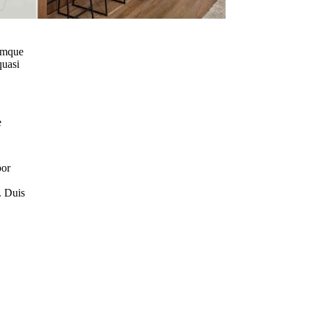
remque
quasi
e
por
. Duis