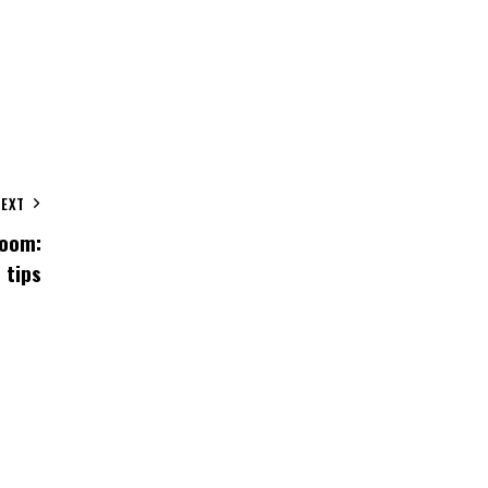
NEXT
room:
 tips