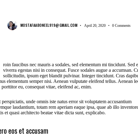
COMFORT
MOSTAFAABONEEL919@GMAIL.COM
April 20, 2020
0
Comments
roin faucibus nec mauris a sodales, sed elementum mi tincidunt. Sed 
viverra egestas nisi in consequat. Fusce sodales augue a accumsan. C
sollicitudin, ipsum eget blandit pulvinar. Integer tincidunt. Cras dapib
us elementum semper nisi. Aenean vulputate eleifend tellus. Aenean le
, porttitor eu, consequat vitae, eleifend ac, enim.
 perspiciatis, unde omnis iste natus error sit voluptatem accusantium
emque laudantium, totam rem aperiam eaque ipsa, quae ab illo inventor
tis et quasi architecto beatae vitae dicta sunt, explicabo.
ero eos et accusam