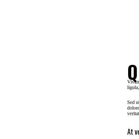
Q
Vivam
ligula
Sed ut
dolor
verita
At v