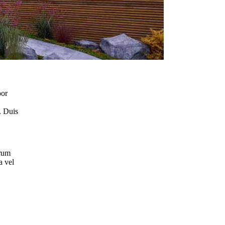
por
. Duis
trum
a vel