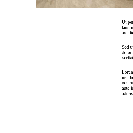
Ut pe
laudan
archit
Sed ut
dolor
verita
Lorem
incid
nostr
aute i
adipis