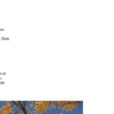
por
. Duis
s et
e,
 mi