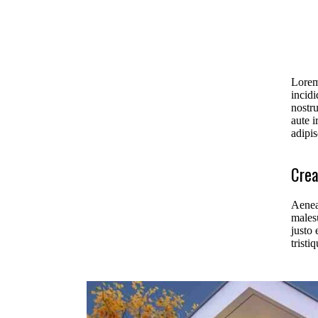
Lorem
incid
nostr
aute i
adipis
Crea
Aenean
malesu
justo
tristi