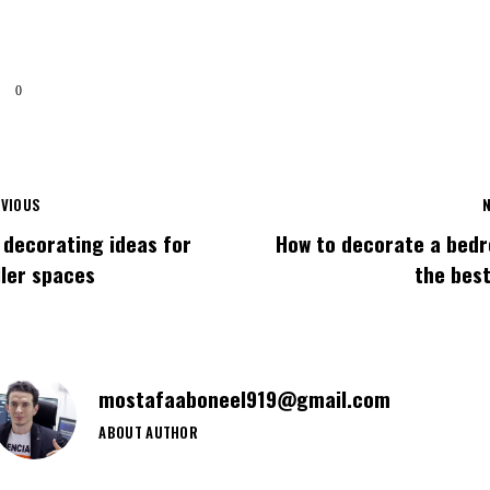
0
VIOUS
 decorating ideas for
How to decorate a bed
ler spaces
the best
mostafaaboneel919@gmail.com
ABOUT AUTHOR