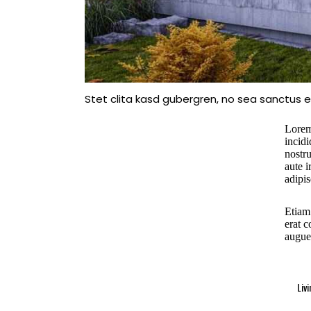
Stet clita kasd gubergren, no sea sanctus e
Lorem
incid
nostr
aute i
adipis
Etiam 
erat 
augue 
Liv