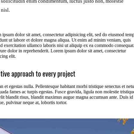
sollicitudin enim condimentum, luctus justo non, molestie
nisl.
 ipsum dolor sit amet, consectetur adipisicing elit, sed do eiusmod tem
idunt ut labore et dolore magna aliqua. Ut enim ad minim veniam, quis
ud exercitation ullamco laboris nisi ut aliquip ex ea commodo consequat
rure dolor in reprehenderit. Lorem ipsum dolor sit amet, consectetur
cing elit.
tive approach to every project
 et egestas nulla. Pellentesque habitant morbi tristique senectus et netu
ada fames ac turpis egestas. Fusce gravida, ligula non molestie tristiqu
 elit blandit risus, blandit maximus augue magna accumsan ante. Duis id
que, pulvinar neque at, lobortis tortor.