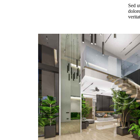
Sed ut
dolor
verita