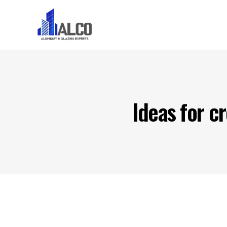
Home
About U
Ideas for cr