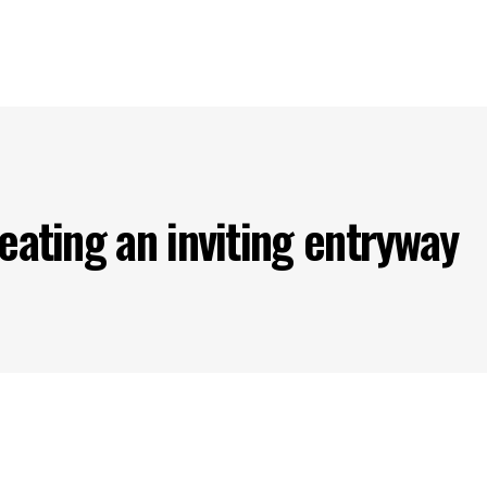
s
Our Projects
Our Products
Our Partners
Contact U
eating an inviting entryway