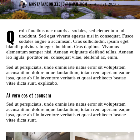
MOSTAFAABONEEL919@GMAIL.COM
April 21, 2020
0
Comments
Q
roin faucibus nec mauris a sodales, sed elementum mi
tincidunt. Sed eget viverra egestas nisi in consequat. Fusce
sodales augue a accumsan. Cras sollicitudin, ipsum eget
blandit pulvinar. Integer tincidunt. Cras dapibus. Vivamus
elementum semper nisi. Aenean vulputate eleifend tellus. Aenean
leo ligula, porttitor eu, consequat vitae, eleifend ac, enim.
Sed ut perspiciatis, unde omnis iste natus error sit voluptatem
accusantium doloremque laudantium, totam rem aperiam eaque
ipsa, quae ab illo inventore veritatis et quasi architecto beatae
vitae dicta sunt, explicabo.
At vero eos et accusam
Sed ut perspiciatis, unde omnis iste natus error sit voluptatem
accusantium doloremque laudantium, totam rem aperiam eaque
ipsa, quae ab illo inventore veritatis et quasi architecto beatae
vitae dicta sunt.