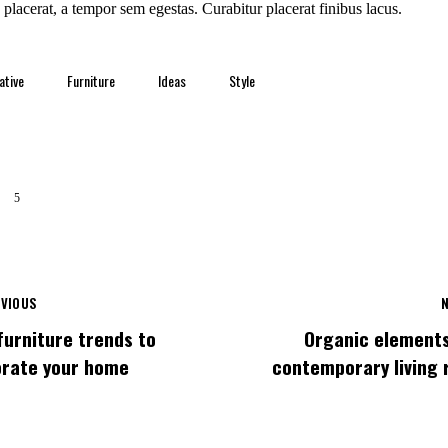
placerat, a tempor sem egestas. Curabitur placerat finibus lacus.
ative
Furniture
Ideas
Style
5
VIOUS
furniture trends to
Organic elements
rate your home
contemporary living