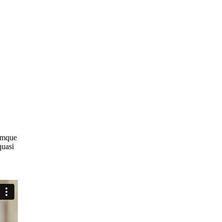
remque
quasi