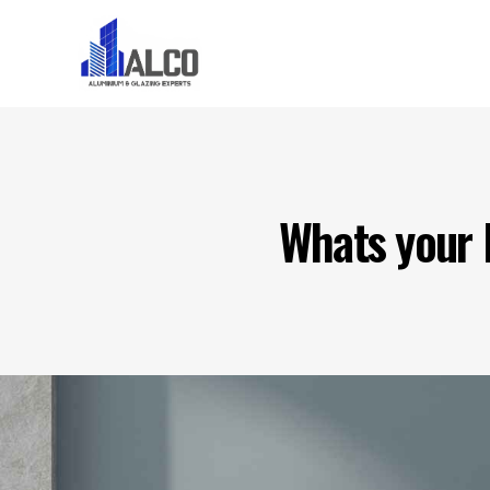
Home
About U
Whats your l