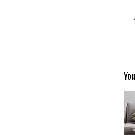
I 
You