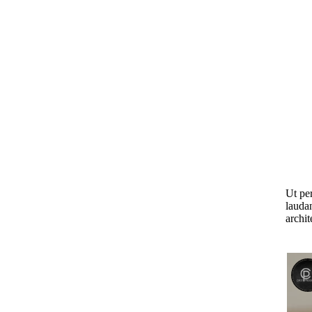
Ut pe
laudan
archit