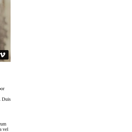
por
. Duis
trum
a vel