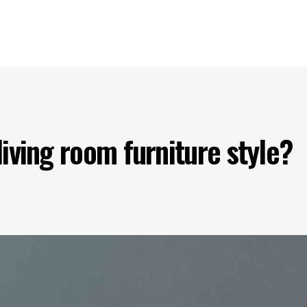
s
Our Projects
Our Products
Our Partners
Contact U
iving room furniture style?