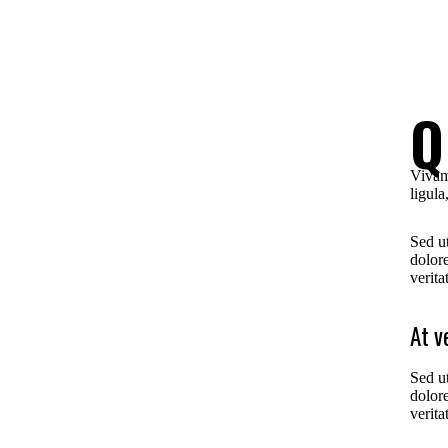
Q
Vivam
ligula
Sed ut
dolor
verita
At v
Sed ut
dolor
verita