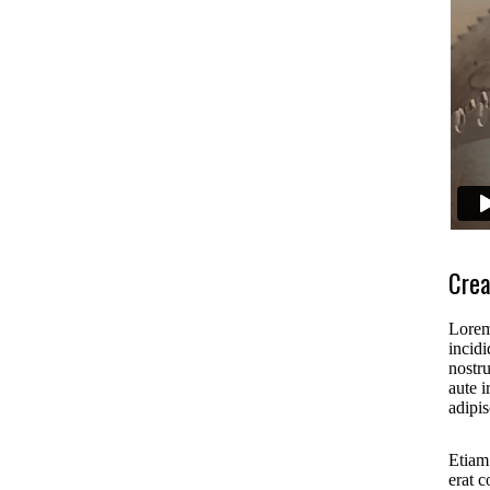
Crea
Lorem
incid
nostr
aute i
adipis
Etiam 
erat 