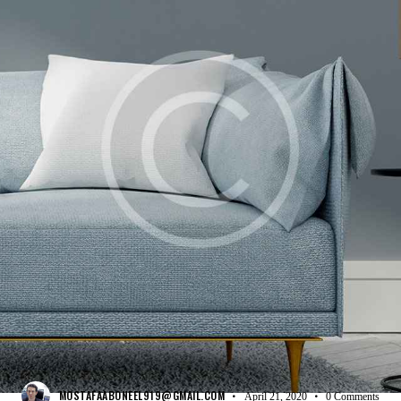
FURNITURE
MOSTAFAABONEEL919@GMAIL.COM
April 21, 2020
0
Comments